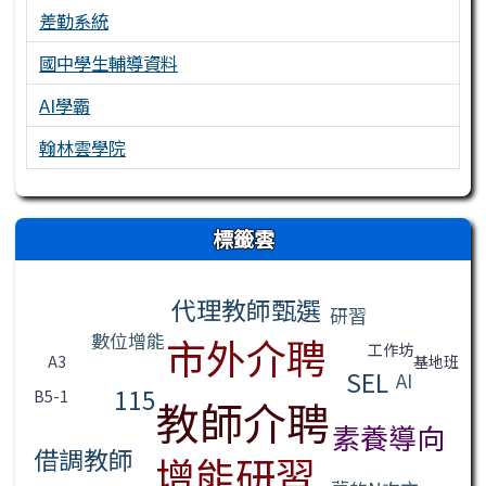
差勤系統
國中學生輔導資料
AI學霸
翰林雲學院
右邊區域內容
標籤雲
標籤雲導覽
代理教師甄選
研習
數位增能
市外介聘
工作坊
基地班
A3
SEL
AI
115
B5-1
教師介聘
素養導向
借調教師
增能研習