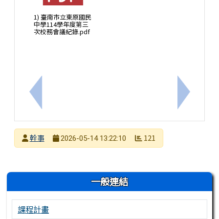
1) 臺南市立東原國民
中學114學年度第三
次校務會議紀錄.pdf
上一筆：性騷擾防治宣導
下一筆：
發布者
幹事
121
2026-05-14 13:22:10
發布日期
瀏覽次數
左邊區域內容
一般連結
課程計畫