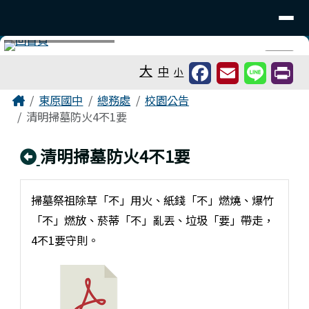
台南市東原國中
導覽列
跳至主內容區
工具列
⏸
大
中
小
頁尾區域
主內容區域
Home
東原國中
總務處
校園公告
清明掃墓防火4不1要
回上頁
清明掃墓防火4不1要
掃墓祭祖除草「不」用火、紙錢「不」燃燒、爆竹
「不」燃放、菸蒂「不」亂丟、垃圾「要」帶走，
4不1要守則。