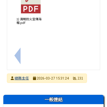
1) 清明防火宣傳海
報.pdf
上一筆：檢送「臺南市政府教育局特約心理諮商機構
發布者
總務主任
231
2026-03-27 15:31:24
發布日期
瀏覽次數
左邊區域內容
一般連結