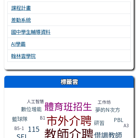
課程計畫
差勤系統
國中學生輔導資料
AI學霸
翰林雲學院
右邊區域內容
標籤雲
標籤雲導覽
人工智慧
工作坊
體育班招生
數位增能
夢的N次方
市外介聘
B1
籃球隊
PBL
研習
A3
115
教師介聘
B5-1
借調教師
SEL