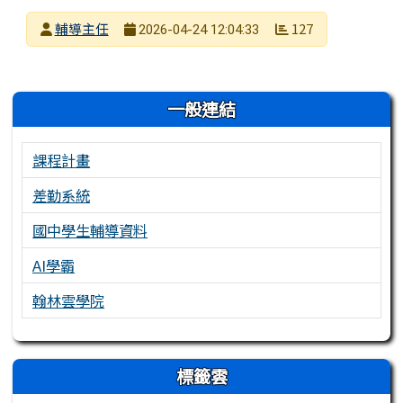
發布者
輔導主任
127
2026-04-24 12:04:33
發布日期
瀏覽次數
左邊區域內容
一般連結
課程計畫
差勤系統
國中學生輔導資料
AI學霸
翰林雲學院
右邊區域內容
標籤雲