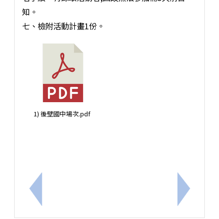
知。
七、檢附活動計畫1份。
1) 後壁國中場次.pdf
上一筆：本市115年度友善校園「學生生命教育體驗
下一筆：