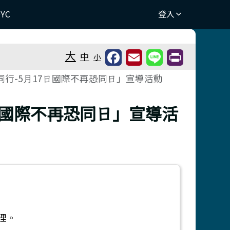
DYC
登入
⏸
大
中
小
同⾏-5⽉17⽇國際不再恐同⽇」宣導活動
⽇國際不再恐同⽇」宣導活
辦理。