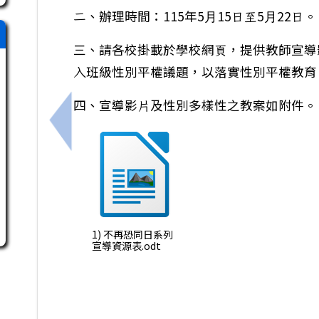
⼆、辦理時間：115年5⽉15⽇⾄5⽉22⽇
三、請各校掛載於學校網⾴，提供教師宣導
⼊班級性別平權議題，以落實性別平權教
四、宣導影⽚及性別多樣性之教案如附件。
上一筆：有關⼤灣⾼中辦理之「SEL 尋常⽇
1) 不再恐同日系列
宣導資源表.odt