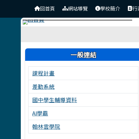
台南市東原國中
導覽列
跳至主內容區
回首頁
網站導覽
學校簡介
行
工具列
頁尾區域
左邊區域內容
一般連結
課程計畫
差勤系統
國中學生輔導資料
AI學霸
翰林雲學院