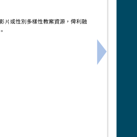
。
影⽚或性別多樣性教案資源，俾利融
育。
系列牌卡」⼯作坊，請各校教師踴躍參與。
下一筆：轉知