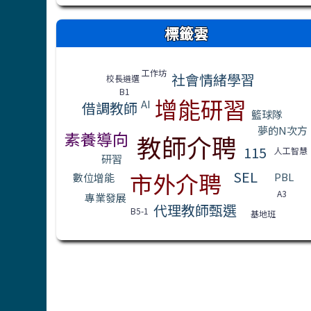
右邊區域內容
標籤雲
標籤雲導覽
工作坊
社會情緒學習
校長遴選
B1
增能研習
AI
借調教師
籃球隊
夢的N次方
素養導向
教師介聘
115
人工智慧
研習
市外介聘
SEL
PBL
數位增能
A3
專業發展
代理教師甄選
B5-1
基地班