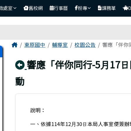
政處室
舊校網
行事曆
粉專
課務單
主內容區域
Home
東原國中
輔導室
校園公告
響應「伴你
回上頁
響應「伴你同⾏-5⽉17
動
說明：
⼀、依據114年12⽉30⽇本局⼈事室便簽