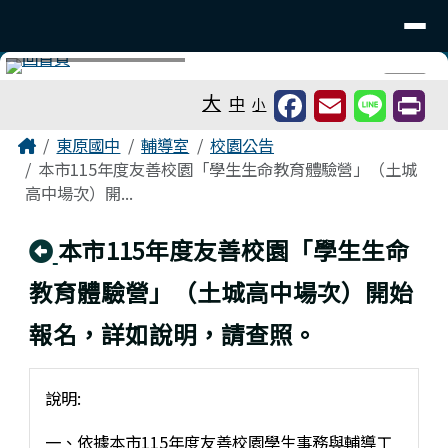
台南市東原國中
導覽列
跳至主內容區
工具列
⏸
大
中
小
頁尾區域
主內容區域
Home
東原國中
輔導室
校園公告
本市115年度友善校園「學生生命教育體驗營」（土城
高中場次）開...
回上頁
本市115年度友善校園「學生生命
教育體驗營」（土城高中場次）開始
報名，詳如說明，請查照。
說明:
一、依據本市115年度友善校園學生事務與輔導工