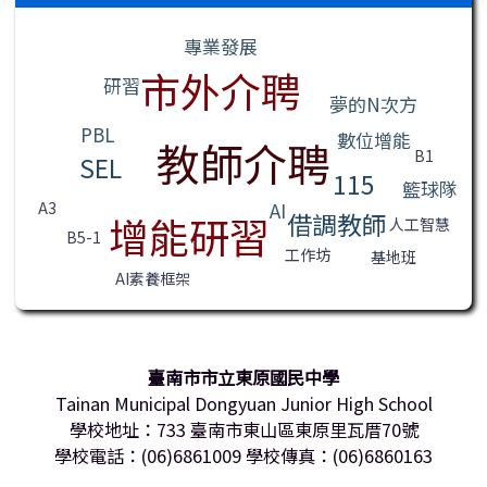
標籤雲導覽
專業發展
市外介聘
研習
夢的N次方
PBL
數位增能
教師介聘
B1
SEL
115
籃球隊
AI
A3
借調教師
增能研習
人工智慧
B5-1
工作坊
基地班
AI素養框架
臺南市市立東原國民中學
Tainan Municipal Dongyuan Junior High School
學校地址：733 臺南市東山區東原里瓦厝70號
學校電話：(06)6861009 學校傳真：(06)6860163