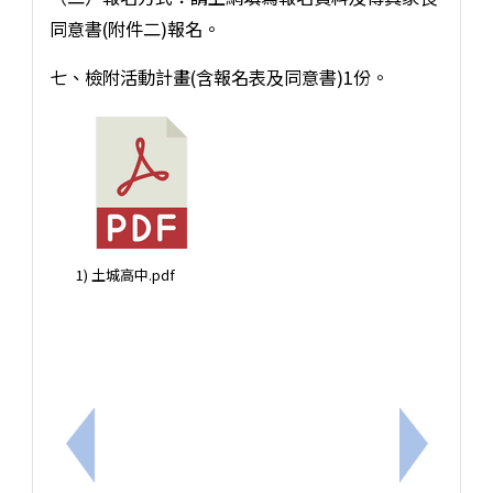
同意書(附件二)報名。
七、檢附活動計畫(含報名表及同意書)1份。
1) 土城高中.pdf
上一筆：「適應體育跨校增能工作坊-器而不捨」實施
下一筆：本