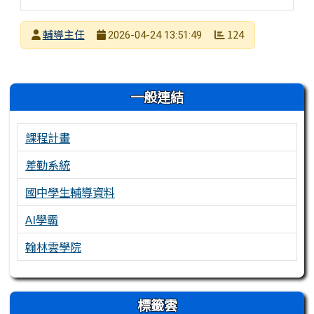
發布者
輔導主任
124
2026-04-24 13:51:49
發布日期
瀏覽次數
左邊區域內容
一般連結
課程計畫
差勤系統
國中學生輔導資料
AI學霸
翰林雲學院
右邊區域內容
標籤雲