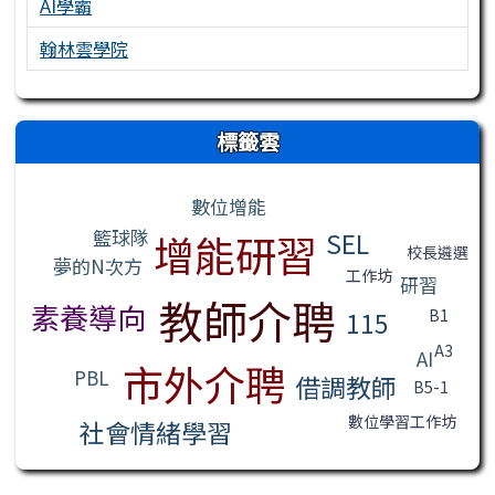
AI學霸
翰林雲學院
右邊區域內容
標籤雲
標籤雲導覽
數位增能
籃球隊
SEL
增能研習
校長遴選
夢的N次方
工作坊
研習
教師介聘
素養導向
115
B1
A3
AI
市外介聘
PBL
借調教師
B5-1
數位學習工作坊
社會情緒學習