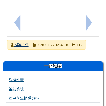
上一筆：【特教研習】115年度臺南市情障中心辦理高
下一筆：
發布者
輔導主任
112
2026-04-27 15:32:26
發布日期
瀏覽次數
左邊區域內容
一般連結
課程計畫
差勤系統
國中學生輔導資料