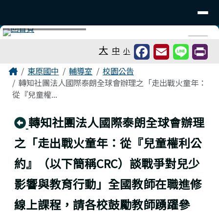
台南市東原國中
導覽列
跳至主內容區
工具列
⏸
大
中
小
頁尾區域
主內容區域
Home
東原國中
輔導室
校園公告
轉知社團法人國際泰朗全球會辦理之「走出戰火童年：
從『兒童權...
回上頁
轉知社團法人國際泰朗全球會辦理
之「走出戰火童年：從『兒童權利公
約』（以下簡稱CRC）談戰爭對兒少
影響與教育行動」全國教師在職進修
線上課程，請各校鼓勵教師踴躍參