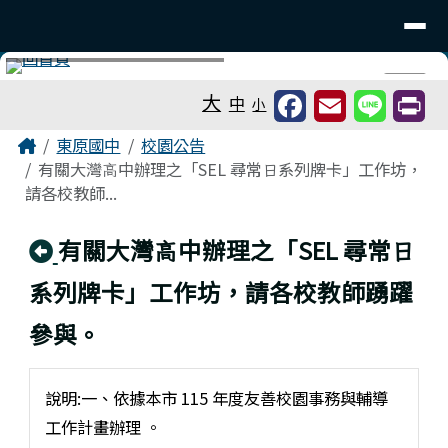
台南市東原國中
導覽列
跳至主內容區
工具列
⏸
大
中
小
頁尾區域
主內容區域
Home
東原國中
校園公告
有關⼤灣⾼中辦理之「SEL 尋常⽇系列牌卡」⼯作坊，
請各校教師...
回上頁
有關⼤灣⾼中辦理之「SEL 尋常⽇
系列牌卡」⼯作坊，請各校教師踴躍
參與。
說明:⼀、依據本市 115 年度友善校園事務與輔導
⼯作計畫辦理 。