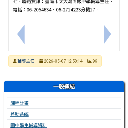
七、聯絡資訊：臺南市⽴⼤灣⾼級中學輔導主任，
電話：06-2054634、06-2714223分機17。
上一筆：有關⼤灣⾼中辦理之「SEL in Taiwan
下一筆：
發布者
輔導主任
96
2026-05-07 12:58:14
發布日期
瀏覽次數
左邊區域內容
一般連結
課程計畫
差勤系統
國中學生輔導資料