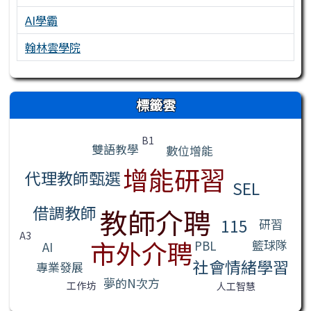
AI學霸
翰林雲學院
右邊區域內容
標籤雲
標籤雲導覽
B1
雙語教學
數位增能
增能研習
代理教師甄選
SEL
借調教師
教師介聘
115
研習
A3
市外介聘
籃球隊
PBL
AI
社會情緒學習
專業發展
夢的N次方
工作坊
人工智慧