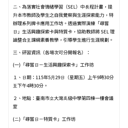
⼆、為落實社會情緒學習（SEL）中⻑程計畫，提
升本市教師及學⽣之⾃我覺察與⽣涯探索能⼒，特
辦理系列牌卡應⽤⼯作坊。透過實際演練「尋嘗
⽇」⽣活興趣探索卡與特質卡，協助教師將 SEL 理
論整合⾄課綱素養教學，引導學⽣進⾏⽣涯規劃。
三、研習資訊（各場次可分開報名）：
(⼀)「尋嘗⽇－⽣活興趣探索卡」⼯作坊
１、⽇期：115年5⽉29⽇（星期五）上午9時30分
⾄下午4時30分。
２、地點：臺南市⽴⼤灣⾼級中學第四棟⼀樓會議
室
(⼆)「尋嘗⽇－特質卡」⼯作坊