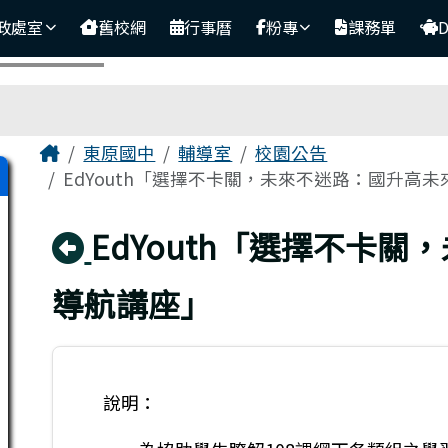
政處室
舊校網
行事曆
粉專
課務單
主內容區域
Home
東原國中
輔導室
校園公告
EdYouth「選擇不卡關，未來不迷路：國升高
回上頁
EdYouth「選擇不卡
導航講座」
說明：