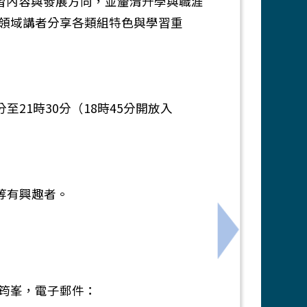
學習內容與發展方向，並釐清升學與職涯
領域講者分享各類組特色與學習重
分至21時30分（18時45分開放入
等有興趣者。
青力積動計畫-玩科學．動權利．創未來」跨縣市交流競賽
下一筆：《成
筠峯，電子郵件：