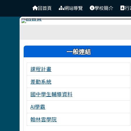
台南市東原國中
導覽列
跳至主內容區
回首頁
網站導覽
學校簡介
行
工具列
頁尾區域
左邊區域內容
一般連結
課程計畫
差勤系統
國中學生輔導資料
AI學霸
翰林雲學院