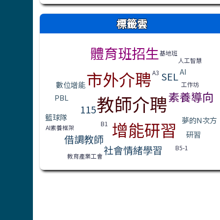
右邊區域內容
標籤雲
標籤雲導覽
體育班招生
基地班
人工智慧
AI
市外介聘
A3
SEL
數位增能
工作坊
素養導向
教師介聘
PBL
115
籃球隊
夢的N次方
增能研習
B1
AI素養框架
研習
借調教師
社會情緒學習
B5-1
教育產業工會