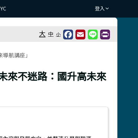
DYC
登入
⏸
大
中
小
未來導航講座」
關，未來不迷路：國升高未來