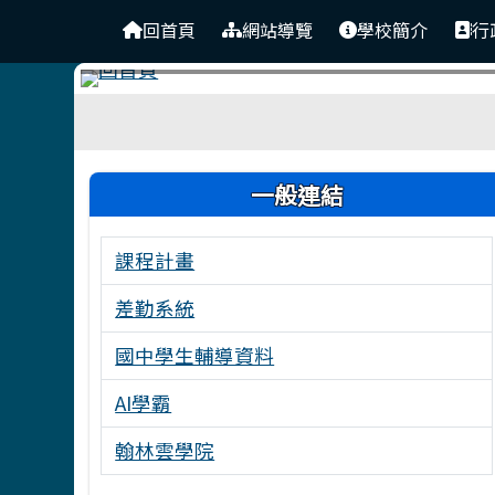
台南市東原國中
導覽列
跳至主內容區
回首頁
網站導覽
學校簡介
行
工具列
頁尾區域
左邊區域內容
一般連結
課程計畫
差勤系統
國中學生輔導資料
AI學霸
翰林雲學院