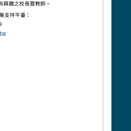
之有興趣之校長暨教師。
展支持平臺：
9
.tw