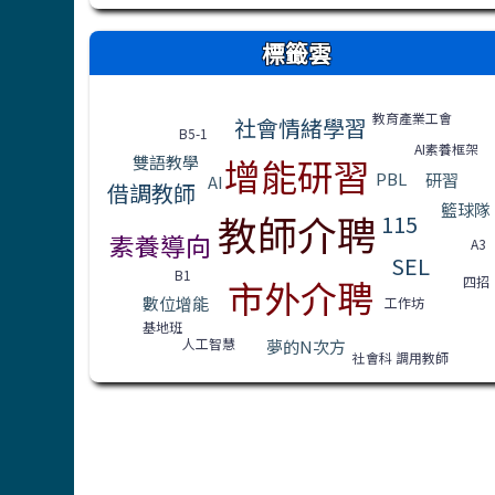
右邊區域內容
標籤雲
標籤雲導覽
教育產業工會
社會情緒學習
B5-1
AI素養框架
增能研習
雙語教學
PBL
研習
AI
借調教師
籃球隊
教師介聘
115
素養導向
A3
SEL
B1
市外介聘
四招
數位增能
工作坊
基地班
人工智慧
夢的N次方
社會科 調用教師