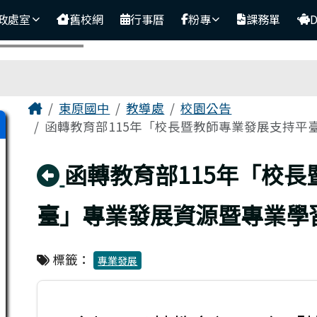
政處室
舊校網
行事曆
粉專
課務單
主內容區域
Home
東原國中
教導處
校園公告
函轉教育部115年「校長暨教師專業發展支持平臺
回上頁
函轉教育部115年「校
臺」專業發展資源暨專業學
標籤：
專業發展