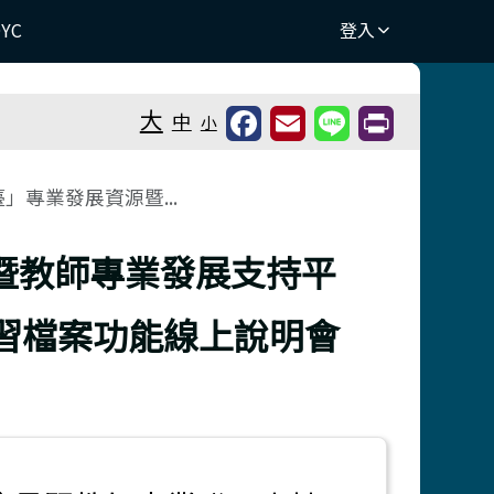
DYC
登入
⏸
大
中
小
」專業發展資源暨...
長暨教師專業發展支持平
習檔案功能線上說明會