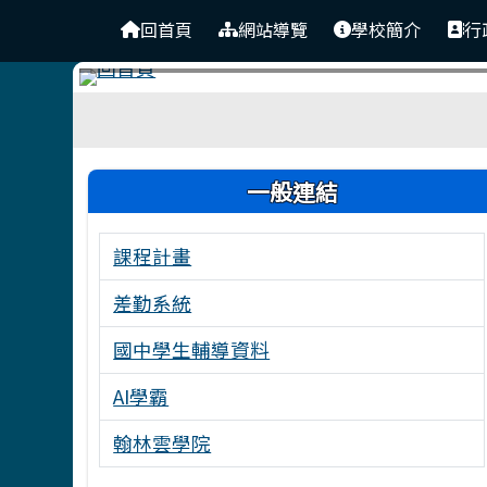
台南市東原國中
導覽列
跳至主內容區
回首頁
網站導覽
學校簡介
行
工具列
頁尾區域
左邊區域內容
一般連結
課程計畫
差勤系統
國中學生輔導資料
AI學霸
翰林雲學院