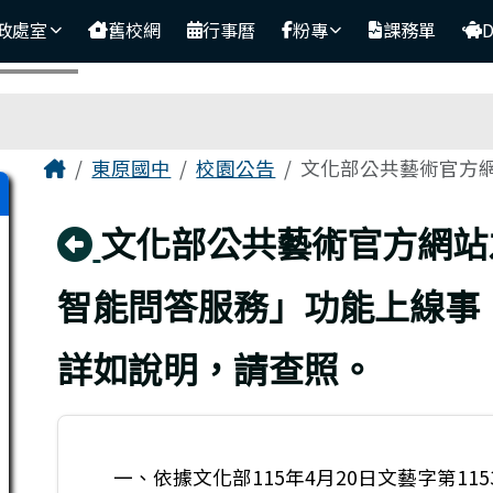
政處室
舊校網
行事曆
粉專
課務單
主內容區域
Home
東原國中
校園公告
文化部公共藝術官方網
回上頁
文化部公共藝術官方網站
智能問答服務」功能上線事
詳如說明，請查照。
一、依據文化部115年4月20日文藝字第1153