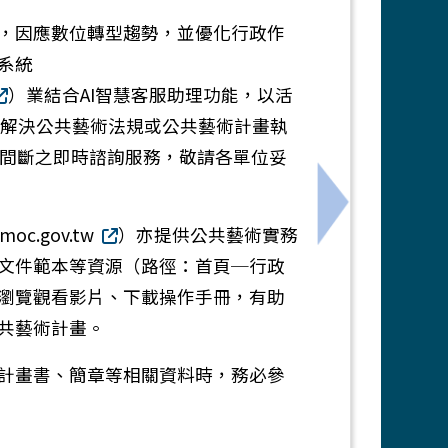
，因應數位轉型趨勢，並優化行政作
系統
）業結合AI智慧客服助理功能，以活
人解決公共藝術法規或公共藝術計畫執
不間斷之即時諮詢服務，敬請各單位妥
築繪畫徵圖比賽」，敬請鼓勵貴校學生踴躍報名參加，請查照
下一筆：本校
oc.gov.tw
）亦提供公共藝術實務
文件範本等資源（路徑：首頁─行政
瀏覽觀看影片、下載操作手冊，有助
共藝術計畫。
計畫書、簡章等相關資料時，務必參