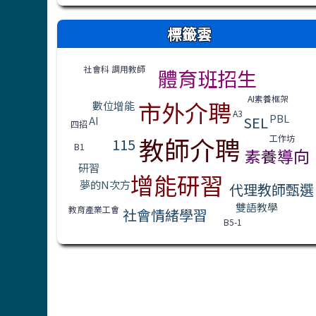
右邊區域內容
標籤雲
標籤雲導覽
社會科 調用教師
體育班招生
AI素養框架
市外介聘
數位增能
A3
PBL
SEL
AI
四招
教師介聘
工作坊
115
B1
素養導向
研習
增能研習
夢的N次方
代理教師甄選
雙語教學
教育產業工會
社會情緒學習
B5-1