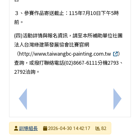
３、參賽作品寄送截止：115年7月10日下午5時
前。
(四)活動詳情與報名資訊，請至本所補助單位社團
法人台灣綠建築發展協會比賽官網
（http://www.taiwangbc-painting.com.tw
）
查詢，或撥打聯絡電話(02)8667-6111分機2793、
2792洽詢。
上一筆：2026年「【武營大圖鑑】管風琴密碼」P
下一筆：
發布者
訓導組長
82
2026-04-30 14:42:17
發布日期
瀏覽次數