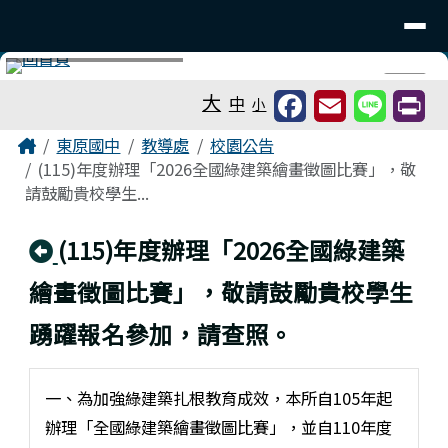
台南市東原國中
導覽列
跳至主內容區
工具列
⏸
大
中
小
頁尾區域
主內容區域
Home
東原國中
教導處
校園公告
(115)年度辦理「2026全國綠建築繪畫徵圖比賽」，敬
請鼓勵貴校學生...
回上頁
(115)年度辦理「2026全國綠建築
繪畫徵圖比賽」，敬請鼓勵貴校學生
踴躍報名參加，請查照。
一、為加強綠建築扎根教育成效，本所自105年起
辦理「全國綠建築繪畫徵圖比賽」，並自110年度