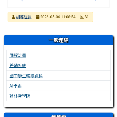
發布者
訓導組長
81
2026-05-06 11:08:54
發布日期
瀏覽次數
左邊區域內容
一般連結
課程計畫
差勤系統
國中學生輔導資料
AI學霸
翰林雲學院
右邊區域內容