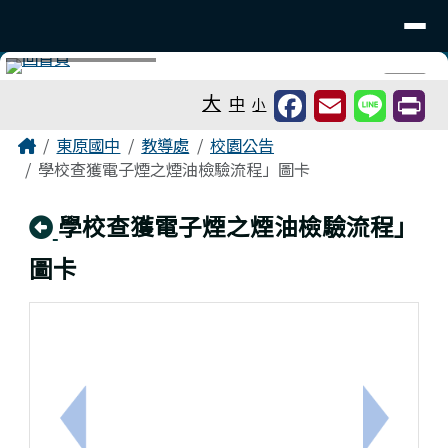
台南市東原國中
導覽列
跳至主內容區
工具列
⏸
大
中
小
頁尾區域
主內容區域
Home
東原國中
教導處
校園公告
學校查獲電子煙之煙油檢驗流程」圖卡
回上頁
學校查獲電子煙之煙油檢驗流程」
圖卡
上一筆：轉知115年臺南市市長 盃室內划船錦標賽訊
下一筆：