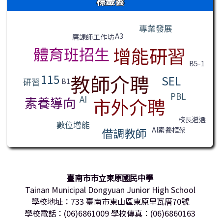
標籤雲
標籤雲導覽
專業發展
A3
工作坊
磨課師
增能研習
體育班招生
B5-1
教師介聘
115
SEL
研習
B1
PBL
AI
素養導向
市外介聘
校長遴選
數位增能
AI素養框架
借調教師
臺南市市立東原國民中學
Tainan Municipal Dongyuan Junior High School
學校地址：733 臺南市東山區東原里瓦厝70號
學校電話：(06)6861009 學校傳真：(06)6860163