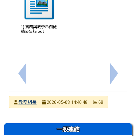
1) 實務與教學示例徵
稿公告版.odt
上一筆：轉知法鼓學校舉辦之「2026暑假教師禪悅營
下一筆：1
發布者
教務組長
68
2026-05-08 14:40:48
發布日期
瀏覽次數
左邊區域內容
一般連結