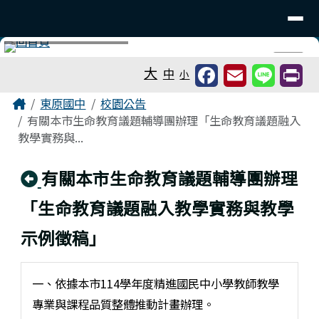
台南市東原國中
導覽列
跳至主內容區
工具列
⏸
大
中
小
頁尾區域
主內容區域
Home
東原國中
校園公告
有關本市生命教育議題輔導團辦理「生命教育議題融入
教學實務與...
回上頁
有關本市生命教育議題輔導團辦理
「生命教育議題融入教學實務與教學
示例徵稿」
一、依據本市114學年度精進國民中小學教師教學
專業與課程品質整體推動計畫辦理。