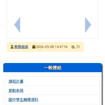
上一筆：教育部因材網辦理「C數位學習講師培訓工作
下一筆：
發布者
教務組長
72
2026-05-08 14:47:16
發布日期
瀏覽次數
左邊區域內容
一般連結
課程計畫
差勤系統
國中學生輔導資料