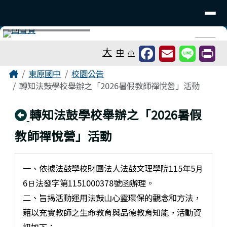
台南市東原國中
導覽列
跳至主內容區
工具列
⏸
大
中
小
頁尾區域
主內容區域
Home
東原國中
校園公告
轉知法鼓學校舉辦之「2026暑假教師禪悅營」活動
回上頁
轉知法鼓學校舉辦之「2026暑假
教師禪悅營」活動
一、依據法鼓學校財團法⼈法鼓文理學院115年5⽉
6⽇法發字第1151000378號函辦理。
二、旨揭活動運用法鼓山心靈環保的觀念和方法，
藉以充實教師之生命教育與品德教育知能，活動資