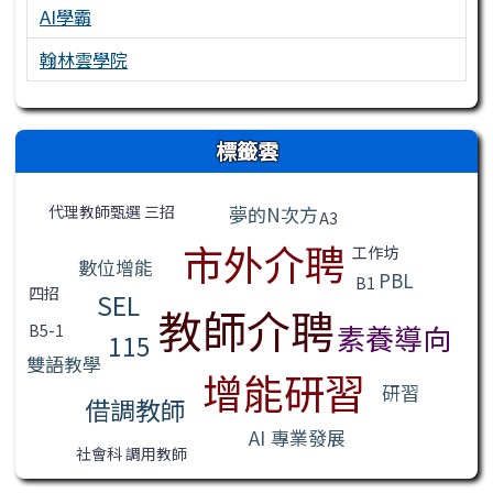
AI學霸
翰林雲學院
右邊區域內容
標籤雲
標籤雲導覽
代理教師甄選 三招
夢的N次方
A3
市外介聘
工作坊
數位增能
PBL
B1
四招
SEL
教師介聘
素養導向
B5-1
115
雙語教學
增能研習
研習
借調教師
AI
專業發展
社會科 調用教師