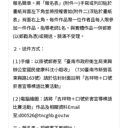
報名簡章。將「報名表」(附件一)手寫或列印貼於
畫紙背面左下角並將授權書如(附件二)浮貼於畫紙
表」背面右上角。每件作品限一位作者且每人限參
加一件作品，指導老師1名。與實體作品一併郵寄
(以郵戳為憑)或親送，額滿不受理。
２、送件方式：
(１)手繪：以掛號郵寄至「臺南市政府衛生局東興
辦公室國民健康科沈小姐收」（730臺南市新營區
東興路163號）請於信封封面註明「吉祥物＋口號
菸害宣導標語比賽活動」
(２)電腦繪圖：請將「吉祥物＋口號菸害宣導標語
比賽活動」作品及相關資料Email
至:d00526@tncghb.gov.tw
三、報名表、授權書下載網址：