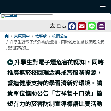
台南市東原國中
導覽列
跳至主內容區
工具列
⏸
大
中
小
頁尾區域
主內容區域
Home
東原國中
教導處
校園公告
升學生對電子煙危害的認知，同時推廣無菸校園理念與
戒菸服務資...
回上頁
升學生對電子煙危害的認知，同時
推廣無菸校園理念與戒菸服務資源，
營造健康支持的學習清新好環境。請
貴單位協助公告「吉祥物＋口號」簡
短有力的菸害防制宣導標語比賽活動