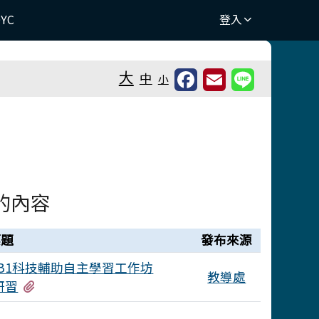
DYC
登入
⏸
大
中
小
的內容
標題
發布來源
B1科技輔助自主學習工作坊
教導處
有1個附檔
研習