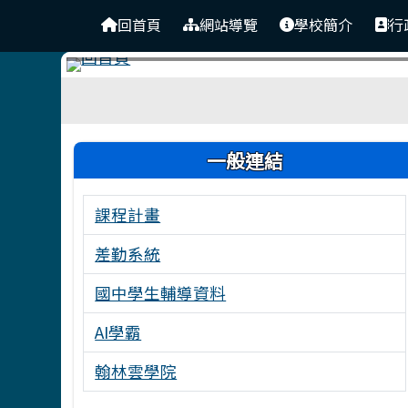
台南市東原國中
導覽列
跳至主內容區
回首頁
網站導覽
學校簡介
行
工具列
頁尾區域
左邊區域內容
一般連結
課程計畫
差勤系統
國中學生輔導資料
AI學霸
翰林雲學院