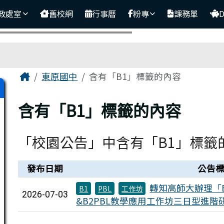
政處室
舊校網
行事曆
粉專
課務單
主內容區域
Home
東原國中
含有「B1」標籤的內容
含有「B1」標籤的內容
「校園公告」中含有「B1」標籤
新聞列表
發布日期
公告
轉知高師大辦理「
B1
PBL
工作坊
2026-07-03
&B2PBL教學應用工作坊三日型進階