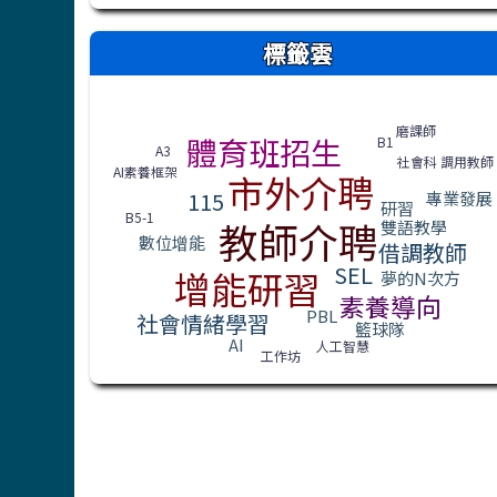
右邊區域內容
標籤雲
標籤雲導覽
磨課師
體育班招生
B1
A3
社會科 調用教師
AI素養框架
市外介聘
115
專業發展
研習
B5-1
教師介聘
雙語教學
數位增能
借調教師
SEL
增能研習
夢的N次方
素養導向
PBL
社會情緒學習
籃球隊
AI
人工智慧
工作坊