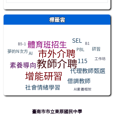
右邊區域內容
標籤雲
標籤雲導覽
SEL
體育班招生
B1
B5-1
研習
PBL
市外介聘
夢的N次方
AI
工作坊
教師介聘
115
素養導向
代理教師甄選
增能研習
借調教師
社會情緒學習
AI素養框架
臺南市市立東原國民中學