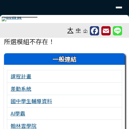
台南市東原國中
導覽列
跳至主內容區
工具列
⏸
大
中
小
頁尾區域
主內容區域
所選模組不存在！
左邊區域內容
一般連結
課程計畫
差勤系統
國中學生輔導資料
AI學霸
翰林雲學院